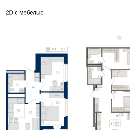
2D с мебелью
{text}